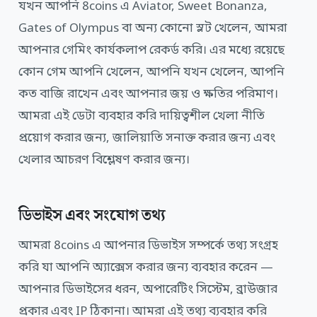
যখন আপনি 8coins এ Aviator, Sweet Bonanza,
Gates of Olympus বা অন্য কোনো স্লট খেলেন, আমরা
আপনার গেমিং কার্যকলাপ রেকর্ড করি। এর মধ্যে রয়েছে
কোন গেম আপনি খেলেন, আপনি যখন খেলেন, আপনি
কত বাজি রাখেন এবং আপনার জয় ও ক্ষতির পরিমাণ।
আমরা এই ডেটা ব্যবহার করি দায়িত্বশীল খেলা নীতি
প্রয়োগ করার জন্য, জালিয়াতি সনাক্ত করার জন্য এবং
খেলার আচরণ বিশ্লেষণ করার জন্য।
ডিভাইস এবং সংযোগ তথ্য
আমরা 8coins এ আপনার ডিভাইস সম্পর্কে তথ্য সংগ্রহ
করি যা আপনি অ্যাক্সেস করার জন্য ব্যবহার করেন —
আপনার ডিভাইসের ধরন, অপারেটিং সিস্টেম, ব্রাউজার
প্রকার এবং IP ঠিকানা। আমরা এই তথ্য ব্যবহার করি