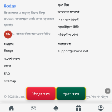
8coins
দ্রুত লিঙ্ক
আমাদের সম্পর্কে
ফি কাঠামো ও সম্ভাব্য বিলম্ব নিয়ে
8coins খোলামেলা নোট রাখে গোপনতা
নিয়ম ও শর্তাবলী
ছাড়াই।
গোপনীয়তা নীতি
১৮ বছরের নিচে অংশগ্রহণ নিষিদ্ধ।
18+
দায়িত্বশীল খেলা
সহায়তা
যোগাযোগ
নিবন্ধন
support@8coins.net
প্রবেশ করুন
অ্যাপ
FAQ
sitemap
×
নিবন্ধন করুন
প্রবেশ করুন
© 2026 8coins. সমস্ত অধিকার সংরক্ষিত।
স্মার্ট খেলুন, নিরাপদ থাকুন