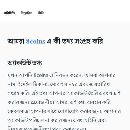
পরিচিতি
বিস্তারিত
নীতি
আমরা
8coins
এ কী তথ্য সংগ্রহ করি
অ্যাকাউন্ট তথ্য
যখন আপনি 8coins এ নিবন্ধন করেন, আমরা আপনার
নাম, ইমেইল ঠিকানা, মোবাইল নম্বর এবং জন্মতারিখ
সংগ্রহ করি। এই তথ্য আপনার অ্যাকাউন্ট তৈরি এবং যাচাই
করার জন্য প্রয়োজনীয়। আমরা এই তথ্য ব্যবহার করি
কেবলমাত্র আপনার সাথে যোগাযোগ করার জন্য, আপনার
অ্যাকাউন্ট পরিচালনা করার জন্য এবং আইনি এবং
নিয়ন্ত্রক প্রয়োজনীয়তা পূরণ করার জন্য।