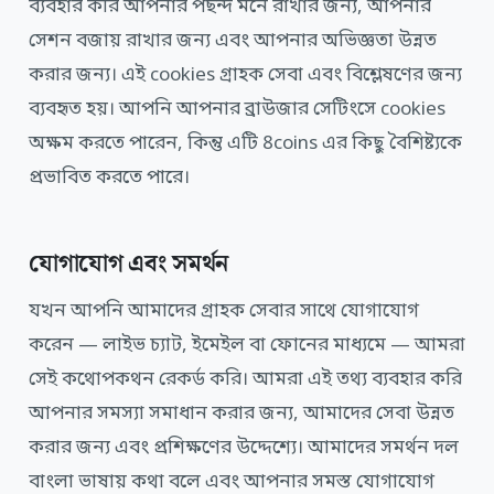
ব্যবহার করি আপনার পছন্দ মনে রাখার জন্য, আপনার
সেশন বজায় রাখার জন্য এবং আপনার অভিজ্ঞতা উন্নত
করার জন্য। এই cookies গ্রাহক সেবা এবং বিশ্লেষণের জন্য
ব্যবহৃত হয়। আপনি আপনার ব্রাউজার সেটিংসে cookies
অক্ষম করতে পারেন, কিন্তু এটি 8coins এর কিছু বৈশিষ্ট্যকে
প্রভাবিত করতে পারে।
যোগাযোগ এবং সমর্থন
যখন আপনি আমাদের গ্রাহক সেবার সাথে যোগাযোগ
করেন — লাইভ চ্যাট, ইমেইল বা ফোনের মাধ্যমে — আমরা
সেই কথোপকথন রেকর্ড করি। আমরা এই তথ্য ব্যবহার করি
আপনার সমস্যা সমাধান করার জন্য, আমাদের সেবা উন্নত
করার জন্য এবং প্রশিক্ষণের উদ্দেশ্যে। আমাদের সমর্থন দল
বাংলা ভাষায় কথা বলে এবং আপনার সমস্ত যোগাযোগ