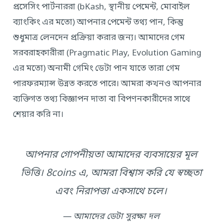
প্রসেসিং পার্টনাররা (bKash, স্থানীয় পেমেন্ট, মোবাইল
ব্যাংকিং এর মতো) আপনার পেমেন্ট তথ্য পান, কিন্তু
শুধুমাত্র লেনদেন প্রক্রিয়া করার জন্য। আমাদের গেম
সরবরাহকারীরা (Pragmatic Play, Evolution Gaming
এর মতো) অনামী গেমিং ডেটা পান যাতে তারা গেম
পারফরম্যান্স উন্নত করতে পারে। আমরা কখনও আপনার
ব্যক্তিগত তথ্য বিজ্ঞাপন দাতা বা বিপণনকারীদের সাথে
শেয়ার করি না।
আপনার গোপনীয়তা আমাদের ব্যবসায়ের মূল
ভিত্তি। 8coins এ, আমরা বিশ্বাস করি যে স্বচ্ছতা
এবং নিরাপত্তা একসাথে চলে।
আমাদের ডেটা সুরক্ষা দল